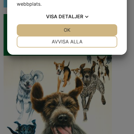
webbplats.
VISA
DETALJER
JA
NEJ
OK
JA
NEJ
NÖDVÄNDIG
INSTÄLLNINGAR
AVVISA ALLA
JA
NEJ
JA
NEJ
MARKNADSFÖRING
STATISTIK